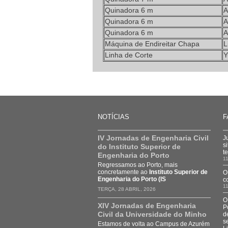
Quinadora 6 m
A
Quinadora 6 m
A
Quinadora 6 m
A
Máquina de Endireitar Chapa
L
Linha de Corte
Y
NOTÍCIAS
F
IV Jornadas de Engenharia Civil
J
s
do Instituto Superior de
t
Engenharia do Porto
11
Regressamos ao Porto, mais
concretamente ao
Instituto Superior de
O
Engenharia do Porto (IS
c
11
TERÇA, 28 ABRIL, 2026
O
XIV Jornadas de Engenharia
P
Civil da Universidade do Minho
d
s
Estamos de volta ao Campus de Azurém