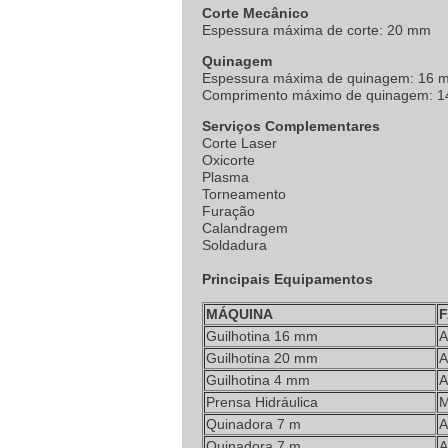
Corte Mecânico
Espessura máxima de corte: 20 mm
Quinagem
Espessura máxima de quinagem: 16 
Comprimento máximo de quinagem: 
Serviços Complementares
Corte Laser
Oxicorte
Plasma
Torneamento
Furação
Calandragem
Soldadura
Principais Equipamentos
MÁQUINA
F
Guilhotina 16 mm
A
Guilhotina 20 mm
A
Guilhotina 4 mm
A
Prensa Hidráulica
M
Quinadora 7 m
A
Quinadora 7 m
A