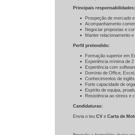
Principais responsabilidades
Prospeção de mercado e 
Acompanhamento comercia
Negociar propostas e con
Manter relacionamento e 
Perfil pretendido:
Formação superior em Eng
Experiência mínima de 2
Experiência com softwar
Domínio de Office, Exce
Conhecimentos de inglês 
Forte capacidade de org
Espírito de equipa, proat
Resistência ao stress e 
Candidaturas:
Envia o teu
CV
e
Carta de Mot
Preencha o formulário abaixo par