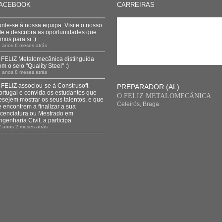
ACEBOOK
CARREIRAS
unte-se à nossa equipa. Visite o nosso
ite e descubra as oportunidades que
emos para si :)
 anos 6 meses atrás
 FELIZ Metalomecânica distinguida
om o selo "Quality Steel" :)
 anos 8 meses atrás
 FELIZ associou-se à Construsoft
PREPARADOR (AL)
ortugal e convida os estudantes que
O FELIZ METALOMECÂNICA
esejem mostrar os seus talentos, e que
Celeirós, Braga
e encontrem a finalizar a sua
icenciatura ou Mestrado em
ngenharia Civil, a participa
2 anos 2 meses atrás