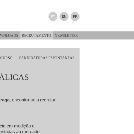
PT
EN
FR
WNLOADS
RECRUTAMENTO
NEWSLETTER
 CURSO
CANDIDATURAS ESPONTÂNEAS
ÁLICAS
raga
, encontra-se a recrutar
ência em medição e
sentadas ao mercado.