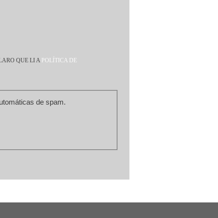
LARO QUE LI A
POLÍTICA DE
m de prevenir submissões automáticas de spam.