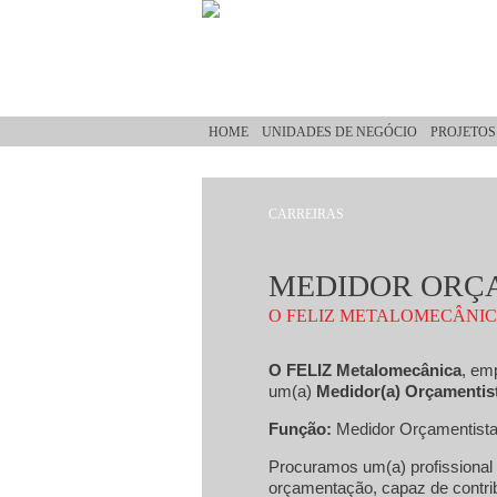
Passar para o conteúdo principal
HOME
UNIDADES DE NEGÓCIO
PROJETOS
CARREIRAS
Está aqui
MEDIDOR ORÇA
O FELIZ METALOMECÂNI
O FELIZ Metalomecânica
, em
um(a)
Medidor(a) Orçamentist
Função:
Medidor Orçamentista
Procuramos um(a) profissional r
orçamentação, capaz de contrib