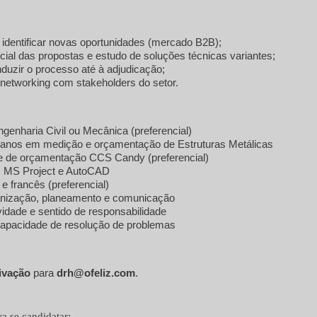
:
identificar novas oportunidades (mercado B2B);
l das propostas e estudo de soluções técnicas variantes;
duzir o processo até à adjudicação;
networking com stakeholders do setor.
enharia Civil ou Mecânica (preferencial)
 anos em medição e orçamentação de Estruturas Metálicas
e de orçamentação CCS Candy (preferencial)
l, MS Project e AutoCAD
e francês (preferencial)
anização, planeamento e comunicação
ividade e sentido de responsabilidade
capacidade de resolução de problemas
ivação
para
drh@ofeliz.com
.
a se candidatar: