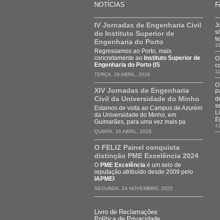
NOTÍCIAS
F
IV Jornadas de Engenharia Civil
J
s
do Instituto Superior de
t
Engenharia do Porto
11
Regressamos ao Porto, mais
concretamente ao
Instituto Superior de
O
Engenharia do Porto (IS
c
11
TERÇA, 28 ABRIL, 2026
O
XIV Jornadas de Engenharia
P
Civil da Universidade do Minho
d
s
Estamos de volta ao Campus de Azurém
L
da Universidade do Minho, em
E
Guimarães, para uma vez mais pa
1
QUINTA, 16 ABRIL, 2026
O FELIZ Painel conquista
distinção PME Excelência 2024
O
PME Excelência
é um selo de
reputação atribuído desde 2009 pelo
IAPMEI
SEGUNDA, 24 NOVEMBRO, 2025
Livro de Reclamações
Política de Privacidade