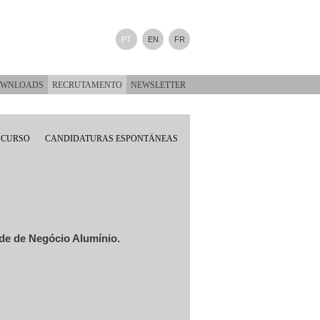
PT
EN
FR
WNLOADS
RECRUTAMENTO
NEWSLETTER
 CURSO
CANDIDATURAS ESPONTÂNEAS
ade de Negócio Alumínio.