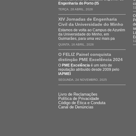
Engenharia do Porto (IS
c
11
TERÇA, 28 ABRIL, 2026
O
XIV Jornadas de Engenharia
P
Civil da Universidade do Minho
d
s
Estamos de volta ao Campus de Azurém
L
da Universidade do Minho, em
E
Guimarães, para uma vez mais pa
1
QUINTA, 16 ABRIL, 2026
O FELIZ Painel conquista
distinção PME Excelência 2024
O
PME Excelência
é um selo de
reputação atribuído desde 2009 pelo
IAPMEI
SEGUNDA, 24 NOVEMBRO, 2025
Livro de Reclamações
Política de Privacidade
Código de Ética e Conduta
Canal de Denúncias