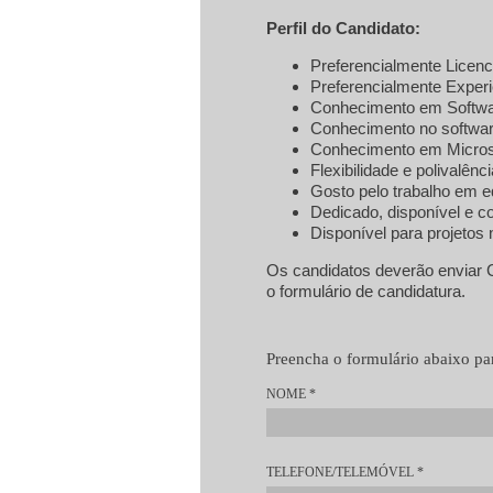
Perfil do Candidato:
Preferencialmente Licenci
Preferencialmente Experiê
Conhecimento em Softwar
Conhecimento no softwar
Conhecimento em Microso
Flexibilidade e polivalênci
Gosto pelo trabalho em e
Dedicado, disponível e co
Disponível para projetos n
Os candidatos deverão enviar 
o formulário de candidatura.
Preencha o formulário abaixo par
NOME
*
TELEFONE/TELEMÓVEL
*