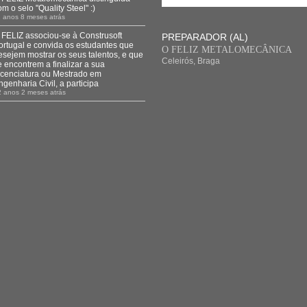
om o selo "Quality Steel" :)
 anos 8 meses atrás
 FELIZ associou-se à Construsoft
PREPARADOR (AL)
ortugal e convida os estudantes que
O FELIZ METALOMECÂNICA
esejem mostrar os seus talentos, e que
Celeirós, Braga
e encontrem a finalizar a sua
icenciatura ou Mestrado em
ngenharia Civil, a participa
2 anos 2 meses atrás