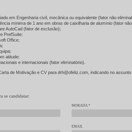
ado em Engenharia civil, mecânica ou equivalente (fator não eliminat
ncia mínima de 1 ano em obras de caixilharia de alumínio (fator não 
e AutoCad (fator de exclusão);
e PrefSuite;
ft Office;
a;
quipa;
m atitude;
acionais e internacionais (fator eliminatório).
Carta de Motivação e CV para drh@ofeliz.com, indicando no assunto
a se candidatar:
MORADA
*
EMAIL