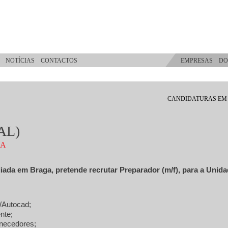
NOTÍCIAS
CONTACTOS
EMPRESAS
DO
CANDIDATURAS EM
AL)
CA
ada em Braga, pretende recrutar Preparador (m/f), para a Unid
/Autocad;
nte;
necedores;