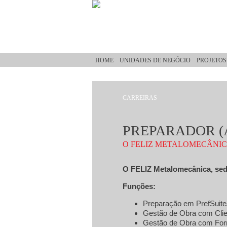
Passar para o conteúdo principal
HOME
UNIDADES DE NEGÓCIO
PROJETOS
CARREIRAS
Está aqui
PREPARADOR (
O FELIZ METALOMECÂNI
O FELIZ Metalomecânica, sedi
Funções:
Preparação em PrefSuite
Gestão de Obra com Clie
Gestão de Obra com For