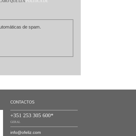
LARO QUE LI A
POLÍTICA DE
m de prevenir submissões automáticas de spam.
CONTACTOS
+351 253 305 600*
GERAL
info@ofeliz.com