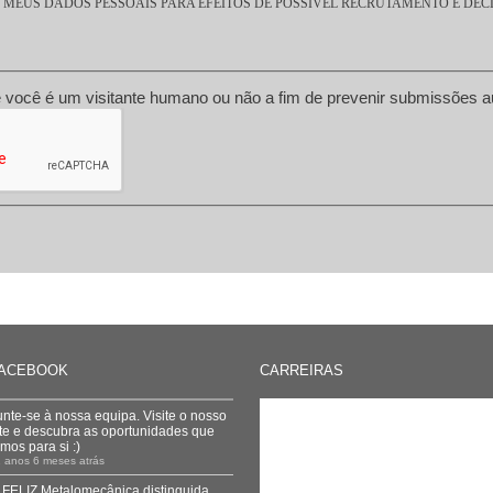
MEUS DADOS PESSOAIS PARA EFEITOS DE POSSÍVEL RECRUTAMENTO E DEC
Esta questão é para testar se você é um visitante humano ou não a fi
ACEBOOK
CARREIRAS
unte-se à nossa equipa. Visite o nosso
ite e descubra as oportunidades que
emos para si :)
 anos 6 meses atrás
 FELIZ Metalomecânica distinguida