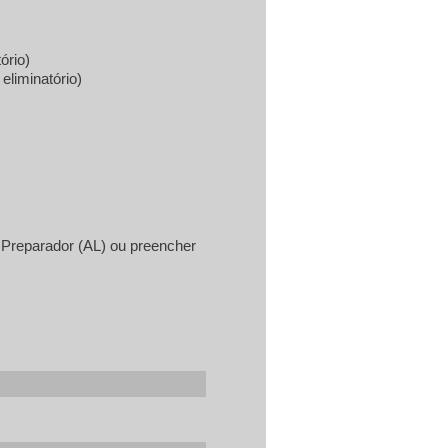
ório)
eliminatório)
 Preparador (AL) ou preencher