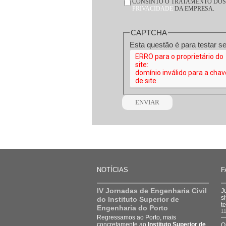
CONSENTIMENTO
CONSINTO O TRATAMENTO DOS 
*
PRIVACIDADE
DA EMPRESA.
CAPTCHA
NOTÍCIAS
F
IV Jornadas de Engenharia Civil
J
s
do Instituto Superior de
t
Engenharia do Porto
11
Regressamos ao Porto, mais
concretamente ao
Instituto Superior de
O