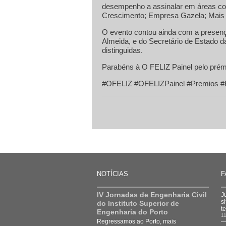
desempenho a assinalar em áreas com
Crescimento; Empresa Gazela; Mais
O evento contou ainda com a presença
Almeida, e do Secretário de Estado 
distinguidas.
Parabéns à O FELIZ Painel pelo prém
#OFELIZ #OFELIZPainel #Premios #
NOTÍCIAS
F
IV Jornadas de Engenharia Civil
J
s
do Instituto Superior de
t
Engenharia do Porto
11
Regressamos ao Porto, mais