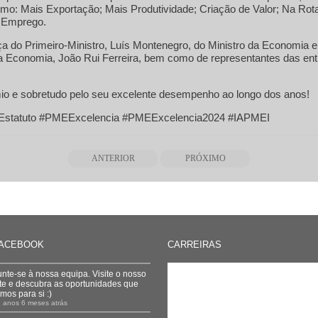
o: Mais Exportação; Mais Produtividade; Criação de Valor; Na Rota
 Emprego.
 do Primeiro-Ministro, Luís Montenegro, do Ministro da Economia e 
da Economia, João Rui Ferreira, bem como de representantes das en
io e sobretudo pelo seu excelente desempenho ao longo dos anos!
Estatuto #PMEExcelencia #PMEExcelencia2024 #IAPMEI
ANTERIOR
PRÓXIMO
ACEBOOK
CARREIRAS
unte-se à nossa equipa. Visite o nosso
ite e descubra as oportunidades que
emos para si :)
 anos 6 meses atrás