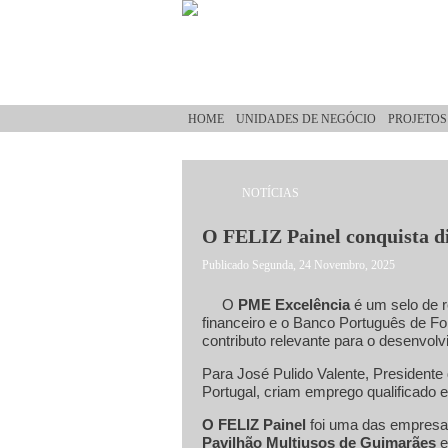
Passar para o conteúdo principal
HOME
UNIDADES DE NEGÓCIO
PROJETOS
NOTÍCIAS
Está aqui
O FELIZ Painel conquista d
Publicado Segunda, 24 Novembro, 2025
O
PME Excelência
é um selo de r
financeiro e o Banco Português de F
contributo relevante para o desenvol
Para José Pulido Valente, Presidente
Portugal, criam emprego qualificado 
O FELIZ Painel
foi uma das empresas
Pavilhão Multiusos de Guimarães
e