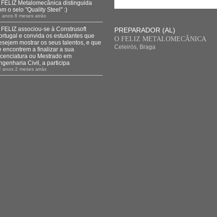
 FELIZ Metalomecânica distinguida
om o selo "Quality Steel" :)
 anos 8 meses atrás
 FELIZ associou-se à Construsoft
PREPARADOR (AL)
ortugal e convida os estudantes que
O FELIZ METALOMECÂNICA
esejem mostrar os seus talentos, e que
Celeirós, Braga
e encontrem a finalizar a sua
icenciatura ou Mestrado em
ngenharia Civil, a participa
2 anos 2 meses atrás