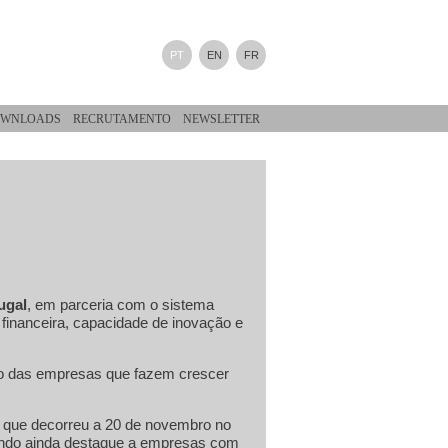
PT
EN
FR
WNLOADS
RECRUTAMENTO
NEWSLETTER
ugal
, em parceria com o sistema
financeira, capacidade de inovação e
são das empresas que fazem crescer
a que decorreu a 20 de novembro no
ando ainda destaque a empresas com