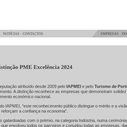
NOTÍCIAS
CONTACTOS
EMPRESAS
DO
istinção PME Excelência 2024
eputação atribuído desde 2009 pelo
IAPMEI
e pelo
Turismo de Port
omento. A distinção reconhece as empresas que demonstram solidez 
vimento económico nacional.
 do IAPMEI, “este reconhecimento público distingue o mérito e a vi
e reforçam a confiança na economia”.
 galardoadas com o prémio, na categoria Indústria, numa cerimóni
 que envolveu todos os parceiros e convidou todas as empresas, d