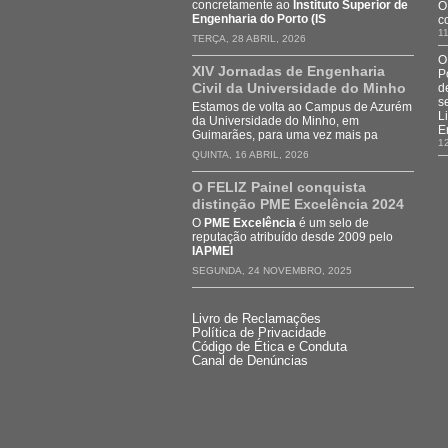
concretamente ao
Instituto Superior de
O
Engenharia do Porto (IS
c
11
TERÇA, 28 ABRIL, 2026
O
XIV Jornadas de Engenharia
P
Civil da Universidade do Minho
d
s
Estamos de volta ao Campus de Azurém
L
da Universidade do Minho, em
E
Guimarães, para uma vez mais pa
1
QUINTA, 16 ABRIL, 2026
O FELIZ Painel conquista
distinção PME Excelência 2024
O
PME Excelência
é um selo de
reputação atribuído desde 2009 pelo
IAPMEI
SEGUNDA, 24 NOVEMBRO, 2025
Livro de Reclamações
Política de Privacidade
Código de Ética e Conduta
Canal de Denúncias