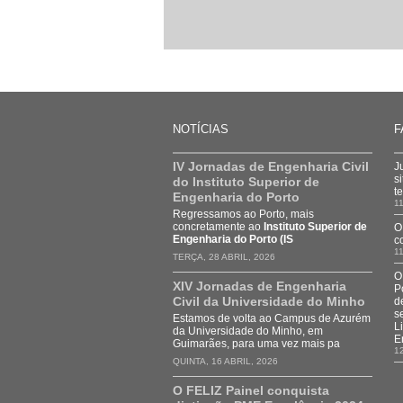
NOTÍCIAS
F
IV Jornadas de Engenharia Civil
J
s
do Instituto Superior de
t
Engenharia do Porto
11
Regressamos ao Porto, mais
concretamente ao
Instituto Superior de
O
Engenharia do Porto (IS
c
11
TERÇA, 28 ABRIL, 2026
O
XIV Jornadas de Engenharia
P
Civil da Universidade do Minho
d
s
Estamos de volta ao Campus de Azurém
L
da Universidade do Minho, em
E
Guimarães, para uma vez mais pa
1
QUINTA, 16 ABRIL, 2026
O FELIZ Painel conquista