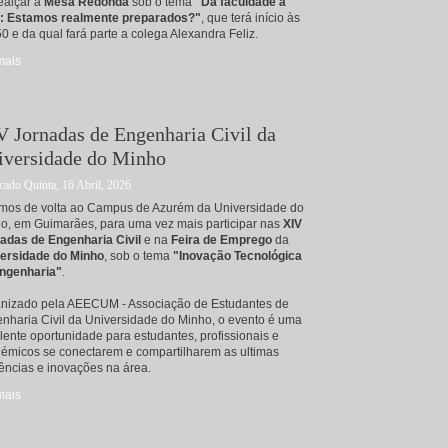
ealçar a
Mesa Redonda
sob o tema
"Da faculdade à
: Estamos realmente preparados?"
, que terá início às
0 e da qual fará parte a colega Alexandra Feliz.
mais
acerca de IV Jornadas de Engenharia Civil do Instituto Superior de Engenhari
 Jornadas de Engenharia Civil da
iversidade do Minho
cado Quinta, 16 Abril, 2026
mos de volta ao Campus de Azurém da Universidade do
o, em Guimarães, para uma vez mais participar nas
XIV
adas de Engenharia Civil
e na
Feira de Emprego
da
ersidade do Minho
, sob o tema
"Inovação Tecnológica
ngenharia"
.
nizado pela AEECUM - Associação de Estudantes de
nharia Civil da Universidade do Minho, o evento é uma
lente oportunidade para estudantes, profissionais e
émicos se conectarem e compartilharem as ultimas
ências e inovações na área.
mais
acerca de XIV Jornadas de Engenharia Civil da Universidade do Minho