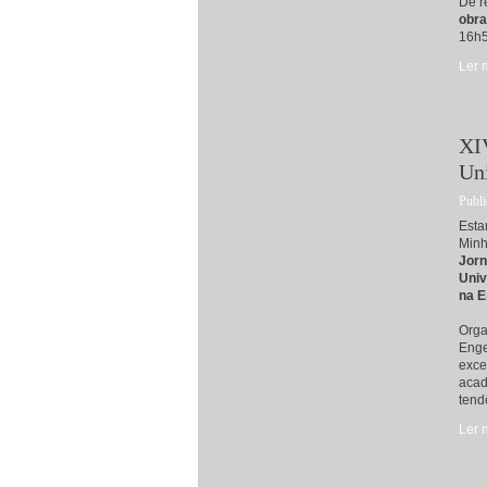
De r
obra
16h5
Ler 
XIV
Un
Publi
Esta
Minh
Jorn
Univ
na E
Orga
Enge
exce
acad
tend
Ler 