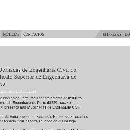
NOTÍCIAS
CONTACTOS
EMPRESAS
DO
Jornadas de Engenharia Civil do
tituto Superior de Engenharia do
rto
cado Terça, 28 Abril, 2026
essamos ao Porto, mais concretamente ao
Instituto
rior de Engenharia do Porto (ISEP)
, para voltar a
ar presença nas
IV Jornadas de Engenharia Civil
.
ira de Emprego
, organizada pelo Núcleo de Estudantes
ngenharia Civil, decorre ao longo do dia de hoje.