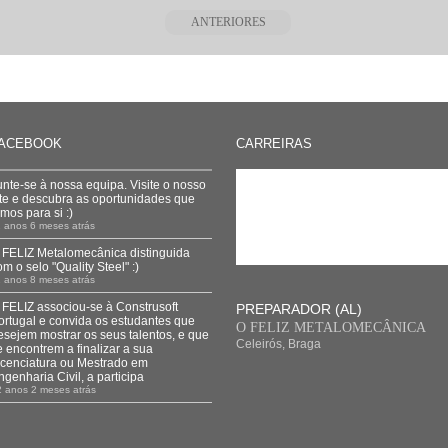
ANTERIORES
ACEBOOK
CARREIRAS
unte-se à nossa equipa. Visite o nosso
ite e descubra as oportunidades que
emos para si :)
 anos 6 meses atrás
 FELIZ Metalomecânica distinguida
om o selo "Quality Steel" :)
 anos 8 meses atrás
 FELIZ associou-se à Construsoft
PREPARADOR (AL)
ortugal e convida os estudantes que
O FELIZ METALOMECÂNICA
esejem mostrar os seus talentos, e que
Celeirós, Braga
e encontrem a finalizar a sua
icenciatura ou Mestrado em
ngenharia Civil, a participa
2 anos 2 meses atrás