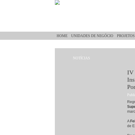
Passar para o conteúdo principal
HOME
UNIDADES DE NEGÓCIO
PROJETOS
NOTÍCIAS
Está aqui
IV 
Ins
Po
Publi
Regr
Supe
marc
A
Fe
de E