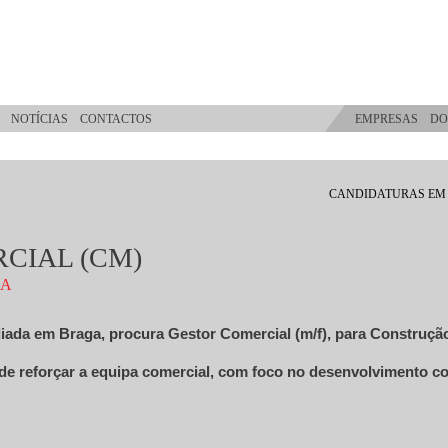
NOTÍCIAS
CONTACTOS
EMPRESAS
DO
CANDIDATURAS EM
CIAL (CM)
CA
ada em Braga, procura Gestor Comercial (m/f), para Construçã
e reforçar a equipa comercial, com foco no desenvolvimento co