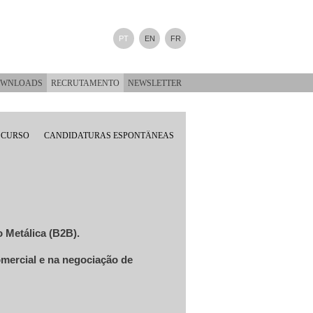
PT
EN
FR
WNLOADS
RECRUTAMENTO
NEWSLETTER
 CURSO
CANDIDATURAS ESPONTÂNEAS
o Metálica (B2B).
mercial e na negociação de