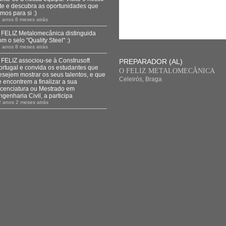
ite e descubra as oportunidades que
emos para si :)
 anos 6 meses atrás
 FELIZ Metalomecânica distinguida
om o selo "Quality Steel" :)
 anos 8 meses atrás
 FELIZ associou-se à Construsoft
PREPARADOR (AL)
ortugal e convida os estudantes que
O FELIZ METALOMECÂNICA
esejem mostrar os seus talentos, e que
Celeirós, Braga
e encontrem a finalizar a sua
icenciatura ou Mestrado em
ngenharia Civil, a participa
2 anos 2 meses atrás