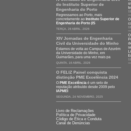
s
do Instituto Superior de
t
Engenharia do Porto
11
Regressamos ao Porto, mais
concretamente ao
Instituto Superior de
O
Engenharia do Porto (IS
c
11
TERÇA, 28 ABRIL, 2026
O
XIV Jornadas de Engenharia
P
Civil da Universidade do Minho
d
s
Estamos de volta ao Campus de Azurém
L
da Universidade do Minho, em
E
Guimarães, para uma vez mais pa
1
QUINTA, 16 ABRIL, 2026
O FELIZ Painel conquista
distinção PME Excelência 2024
O
PME Excelência
é um selo de
reputação atribuído desde 2009 pelo
IAPMEI
SEGUNDA, 24 NOVEMBRO, 2025
Livro de Reclamações
Política de Privacidade
Código de Ética e Conduta
Canal de Denúncias