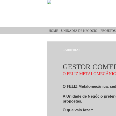
Passar para o conteúdo principal
HOME
UNIDADES DE NEGÓCIO
PROJETOS
CARREIRAS
Está aqui
GESTOR COMER
O FELIZ METALOMECÂNI
O FELIZ Metalomecânica, sedi
A Unidade de Negócio pretend
propostas.
O que vais fazer: