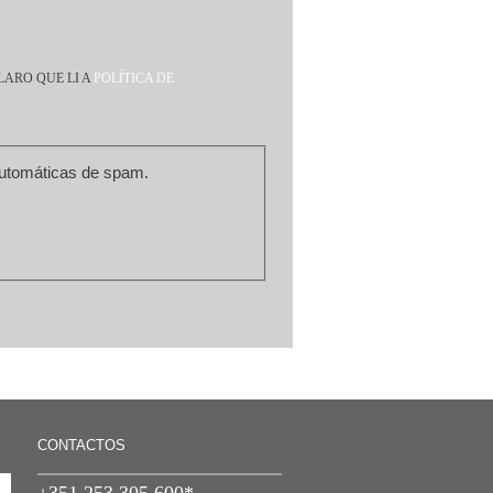
LARO QUE LI A
POLÍTICA DE
m de prevenir submissões automáticas de spam.
CONTACTOS
+351 253 305 600*