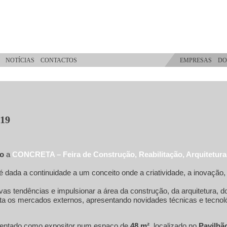
NOTÍCIAS
CONTACTOS
EMPRESAS
DO
19
ro
a
CONCRETA – Feira de Construção, Reabilitação, Arquitetura
é dada a continuidade a um conceito onde a criatividade, a inovação
tendências e impulsionar a área da construção, da arquitetura, do 
sta os mercados externos, apresentando novidades técnicas e tecno
sentado como expositor num espaço de
48 m²
, localizado no
Pavilhã