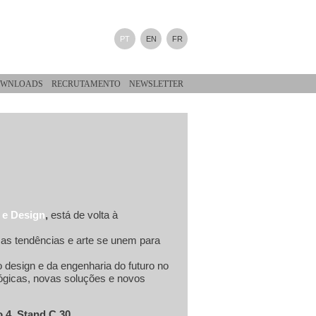
PT
EN
FR
WNLOADS
RECRUTAMENTO
NEWSLETTER
 e Design
,
está de volta à
, as tendências e arte se unem para
design e da engenharia do futuro no
lógicas, novas soluções e novos
o 4, Stand C 30
.