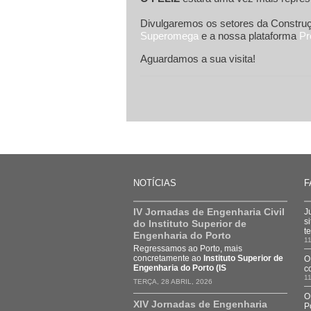
Divulgaremos os setores da Construç
Superomega
e a nossa plataforma
Pr
Aguardamos a sua visita!
NOTÍCIAS
F
IV Jornadas de Engenharia Civil
J
s
do Instituto Superior de
t
Engenharia do Porto
11
Regressamos ao Porto, mais
concretamente ao
Instituto Superior de
O
Engenharia do Porto (IS
c
11
TERÇA, 28 ABRIL, 2026
O
XIV Jornadas de Engenharia
P