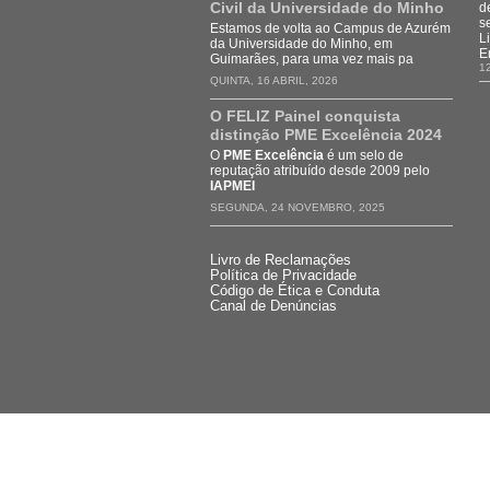
Civil da Universidade do Minho
d
s
Estamos de volta ao Campus de Azurém
L
da Universidade do Minho, em
E
Guimarães, para uma vez mais pa
1
QUINTA, 16 ABRIL, 2026
O FELIZ Painel conquista
distinção PME Excelência 2024
O
PME Excelência
é um selo de
reputação atribuído desde 2009 pelo
IAPMEI
SEGUNDA, 24 NOVEMBRO, 2025
Livro de Reclamações
Política de Privacidade
Código de Ética e Conduta
Canal de Denúncias