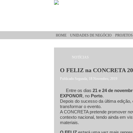
Passar para o conteúdo principal
HOME
UNIDADES DE NEGÓCIO
PROJETOS
NOTÍCIAS
Está aqui
O FELIZ na CONCRETA 20
Publicado Segunda, 18 Novembro, 2019
Entre os dias
21 e 24 de novemb
EXPONOR
, no
Porto
.
Depois do sucesso da última edição, 
transformar o evento.
A CONCRETA pretende promover novas 
contexto nacional, tendo ainda em vi
materiais.
O FELIZ
estará uma vez mais repre