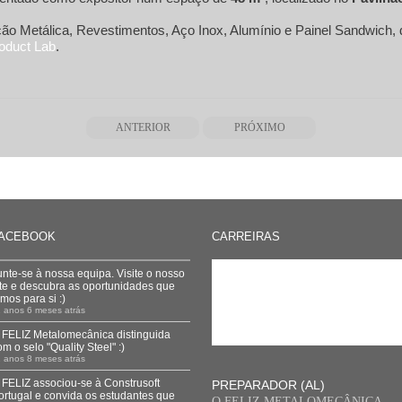
ão Metálica, Revestimentos, Aço Inox, Alumínio e Painel Sandwich,
oduct Lab
.
ANTERIOR
PRÓXIMO
ACEBOOK
CARREIRAS
unte-se à nossa equipa. Visite o nosso
ite e descubra as oportunidades que
emos para si :)
 anos 6 meses atrás
 FELIZ Metalomecânica distinguida
om o selo "Quality Steel" :)
 anos 8 meses atrás
 FELIZ associou-se à Construsoft
PREPARADOR (AL)
ortugal e convida os estudantes que
O FELIZ METALOMECÂNICA