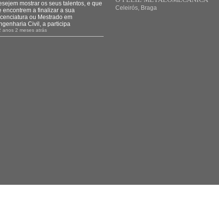
esejem mostrar os seus talentos, e que
Celeirós, Braga
e encontrem a finalizar a sua
icenciatura ou Mestrado em
ngenharia Civil, a participa
2 anos 2 meses atrás
© 2026 O FELIZ Metalomecânica.