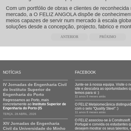
Com um portfólio de obras e clientes de reconhecida
mercado, a O FELIZ ANGOLA dispõe de conhecimento
meios capazes de servir num mercado à escala globa
soluções desde a concepção, projecto, fabrico e mont
ANTERIOR
PRÓXIMO
NOTÍCIAS
FACEBOOK
IV Jornadas de Engenharia Civil
Junte-se à nossa equipa. Visite o 
site e descubra as oportunidades 
do Instituto Superior de
temos para si :)
Engenharia do Porto
11 anos 6 meses atrás
Regressamos ao Porto, mais
concretamente ao
Instituto Superior de
O FELIZ Metalomecânica distingui
Engenharia do Porto (IS
com o selo "Quality Steel" :)
11 anos 8 meses atrás
TERÇA, 28 ABRIL, 2026
O FELIZ associou-se à Construsoft
XIV Jornadas de Engenharia
Portugal e convida os estudantes 
Civil da Universidade do Minho
desejem mostrar os seus talentos, 