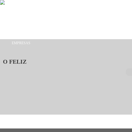
Passar para o conteúdo principal
EMPRESAS
Está aqui
O FELIZ