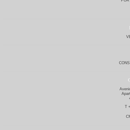
POR
V
CONS
Aveni
Apar
T 
C