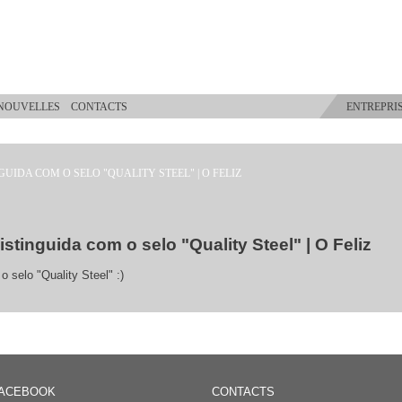
NOUVELLES
CONTACTS
ENTREPRI
UIDA COM O SELO "QUALITY STEEL" | O FELIZ
tinguida com o selo "Quality Steel" | O Feliz
selo "Quality Steel" :)
ACEBOOK
CONTACTS