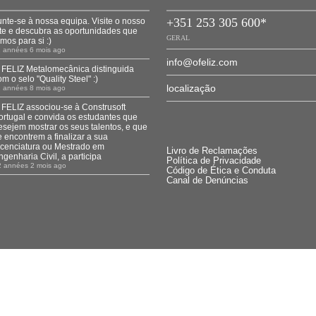
+351 253 305 600*
unte-se à nossa equipa. Visite o nosso
ite e descubra as oportunidades que
GERAL
emos para si :)
1 années 6 mois ago
info@ofeliz.com
 FELIZ Metalomecânica distinguida
om o selo "Quality Steel" :)
localização
1 années 8 mois ago
 FELIZ associou-se à Construsoft
ortugal e convida os estudantes que
esejem mostrar os seus talentos, e que
e encontrem a finalizar a sua
icenciatura ou Mestrado em
Livro de Reclamações
ngenharia Civil, a participa
Política de Privacidade
2 années 2 mois ago
Código de Ética e Conduta
Canal de Denúncias
© 2026 O FELIZ Metalomecânica.
All rights reserved.