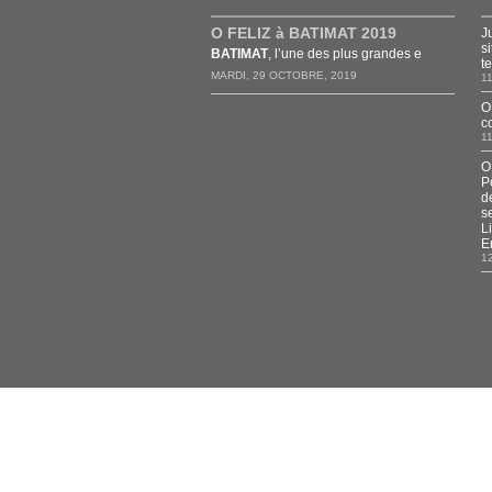
O FELIZ à BATIMAT 2019
J
s
BATIMAT
, l’une des plus grandes e
t
MARDI, 29 OCTOBRE, 2019
1
O
c
1
O
P
d
s
L
E
1