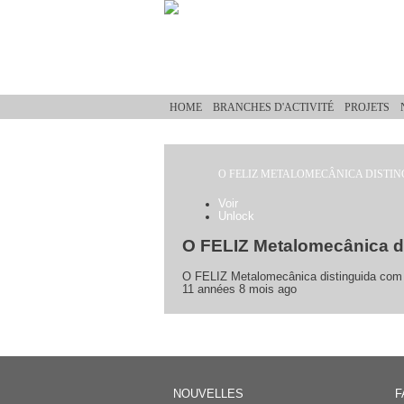
Aller au contenu principal
HOME
BRANCHES D'ACTIVITÉ
PROJETS
O FELIZ METALOMECÂNICA DISTING
Vous êtes ici
Voir
(onglet actif)
Unlock
Onglets principaux
O FELIZ Metalomecânica dis
O FELIZ Metalomecânica distinguida com o 
11 années 8 mois ago
NOUVELLES
F