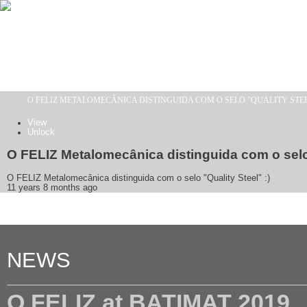
Skip to main content
O FELIZ METALOMECÂNICA DISTINGUIDA COM O SELO "QUALITY STEEL
You are here
View
(active tab)
Unlock
Primary tabs
O FELIZ Metalomecânica distinguida com o selo "
O FELIZ Metalomecânica distinguida com o selo "Quality Steel" :)
11 years 8 months ago
NEWS
O FELIZ at BATIMAT 2019