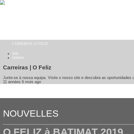
Aller au contenu principal
CARREIRAS | O FELIZ
Vous êtes ici
Voir
(onglet actif)
Unlock
Onglets principaux
Carreiras | O Feliz
Junte-se à nossa equipa. Visite o nosso site e descubra as oportunidades q
11 années 6 mois ago
NOUVELLES
O FELIZ à BATIMAT 2019