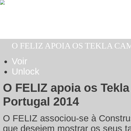
Aller au contenu principal
O FELIZ APOIA OS TEKLA C
Vous êtes ici
Voir
(onglet actif)
Onglets principaux
Unlock
O FELIZ apoia os Tek
Portugal 2014
O FELIZ associou-se à Construs
que desejem mostrar os seus tal