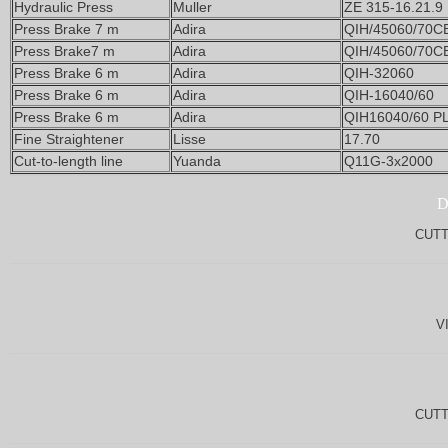
Hydraulic Press
Muller
ZE 315-16.21.9
Press Brake 7 m
Adira
QIH/45060/70C
Press Brake7 m
Adira
QIH/45060/70C
Press Brake 6 m
Adira
QIH-32060
Press Brake 6 m
Adira
QIH-16040/60
Press Brake 6 m
Adira
QIH16040/60 P
Fine Straightener
Lisse
17.70
Cut-to-length line
Yuanda
Q11G-3x2000
CUTT
V
CUTT