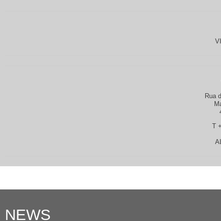
V
Rua d
Ma
T 
A
NEWS