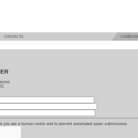
S
CONTACTS
COMPANI
TER
jectos
IZ,
 not you are a human visitor and to prevent automated spam submissions.