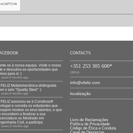
ACEBOOK
CONTACTS
+351 253 305 600*
unte-se à nossa equipa. Visite o nosso
ite e descubra as oportunidades que
GERAL
emos para si :)
1 years 6 months ago
info@ofeliz.com
 FELIZ Metalomecânica distinguida
om o selo "Quality Steel" :)
localização
1 years 8 months ago
 FELIZ associou-se à Construsoft
ortugal e convida os estudantes que
esejem mostrar os seus talentos, e que
e encontrem a finalizar a sua
icenciatura ou Mestrado em
Livro de Reclamações
ngenharia Civil, a participa
Política de Privacidade
2 years 2 months ago
Código de Ética e Conduta
Canal de Denúncias