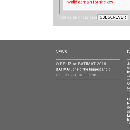
Política de Privacidade
NEWS
F
O FELIZ at BATIMAT 2019
J
s
BATIMAT
, one of the biggest and b
t
TUESDAY, 29 OCTOBER, 2019
1
O
c
1
O
P
d
s
L
E
1