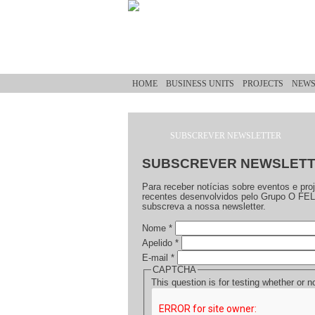
Skip to main content
HOME
BUSINESS UNITS
PROJECTS
NEW
SUBSCREVER NEWSLETTER
You are here
SUBSCREVER NEWSLET
Para receber notícias sobre eventos e pro
recentes desenvolvidos pelo Grupo O FEL
subscreva a nossa newsletter.
Nome
*
Apelido
*
E-mail
*
CAPTCHA
This question is for testing whether or