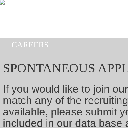
Skip to main content
CAREERS
You are here
SPONTANEOUS APPL
If you would like to join o
match any of the recruiting
available, please submit you
included in our data base 